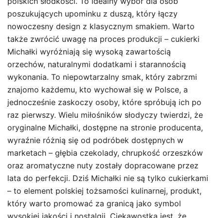
polskich słodkości. To idealny wybór dla osób
poszukujących upominku z duszą, który łączy
nowoczesny design z klasycznym smakiem. Warto
także zwrócić uwagę na proces produkcji – cukierki
Michałki wyróżniają się wysoką zawartością
orzechów, naturalnymi dodatkami i starannością
wykonania. To niepowtarzalny smak, który zabrzmi
znajomo każdemu, kto wychował się w Polsce, a
jednocześnie zaskoczy osoby, które spróbują ich po
raz pierwszy. Wielu miłośników słodyczy twierdzi, że
oryginalne Michałki, dostępne na stronie producenta,
wyraźnie różnią się od podróbek dostępnych w
marketach – głębia czekolady, chrupkość orzeszków
oraz aromatyczne nuty zostały dopracowane przez
lata do perfekcji. Dziś Michałki nie są tylko cukierkami
– to element polskiej tożsamości kulinarnej, produkt,
który warto promować za granicą jako symbol
wysokiej jakości i nostalgii. Ciekawostką jest, że