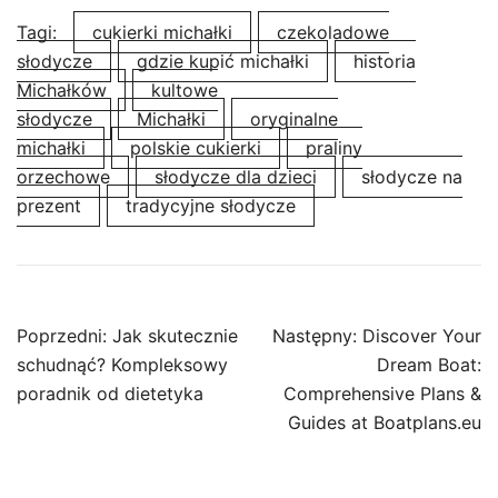
Tagi:
cukierki michałki
czekoladowe
słodycze
gdzie kupić michałki
historia
Michałków
kultowe
słodycze
Michałki
oryginalne
michałki
polskie cukierki
praliny
orzechowe
słodycze dla dzieci
słodycze na
prezent
tradycyjne słodycze
Nawigacja
Poprzedni:
Jak skutecznie
Następny:
Discover Your
wpisu
schudnąć? Kompleksowy
Dream Boat:
poradnik od dietetyka
Comprehensive Plans &
Guides at Boatplans.eu