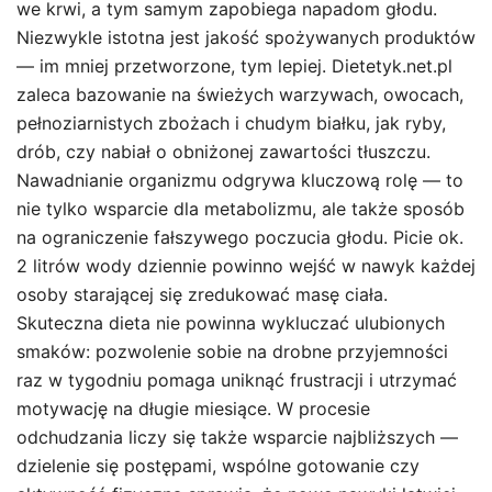
we krwi, a tym samym zapobiega napadom głodu.
Niezwykle istotna jest jakość spożywanych produktów
— im mniej przetworzone, tym lepiej. Dietetyk.net.pl
zaleca bazowanie na świeżych warzywach, owocach,
pełnoziarnistych zbożach i chudym białku, jak ryby,
drób, czy nabiał o obniżonej zawartości tłuszczu.
Nawadnianie organizmu odgrywa kluczową rolę — to
nie tylko wsparcie dla metabolizmu, ale także sposób
na ograniczenie fałszywego poczucia głodu. Picie ok.
2 litrów wody dziennie powinno wejść w nawyk każdej
osoby starającej się zredukować masę ciała.
Skuteczna dieta nie powinna wykluczać ulubionych
smaków: pozwolenie sobie na drobne przyjemności
raz w tygodniu pomaga uniknąć frustracji i utrzymać
motywację na długie miesiące. W procesie
odchudzania liczy się także wsparcie najbliższych —
dzielenie się postępami, wspólne gotowanie czy