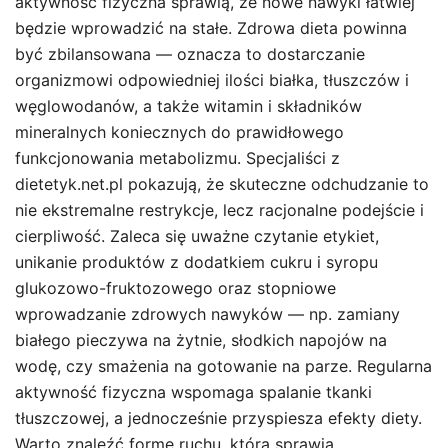
aktywność fizyczna sprawią, że nowe nawyki łatwiej
będzie wprowadzić na stałe. Zdrowa dieta powinna
być zbilansowana — oznacza to dostarczanie
organizmowi odpowiedniej ilości białka, tłuszczów i
węglowodanów, a także witamin i składników
mineralnych koniecznych do prawidłowego
funkcjonowania metabolizmu. Specjaliści z
dietetyk.net.pl pokazują, że skuteczne odchudzanie to
nie ekstremalne restrykcje, lecz racjonalne podejście i
cierpliwość. Zaleca się uważne czytanie etykiet,
unikanie produktów z dodatkiem cukru i syropu
glukozowo-fruktozowego oraz stopniowe
wprowadzanie zdrowych nawyków — np. zamiany
białego pieczywa na żytnie, słodkich napojów na
wodę, czy smażenia na gotowanie na parze. Regularna
aktywność fizyczna wspomaga spalanie tkanki
tłuszczowej, a jednocześnie przyspiesza efekty diety.
Warto znaleźć formę ruchu, która sprawia