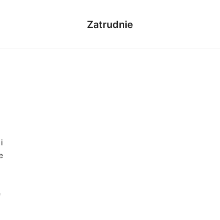
Zatrudnie
i
e
e