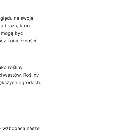
zględu na swoje
jobrazu, które
i mogą być
bez konieczności
ko rośliny
chwastów. Rośliny
iększych ogrodach.
lko wzbogaca nasze