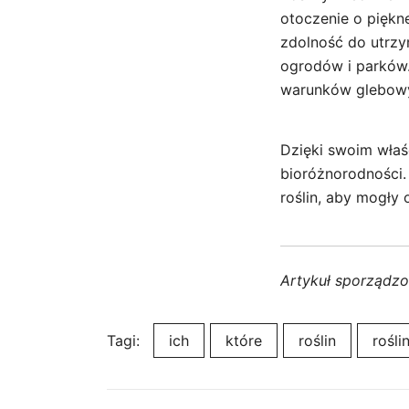
otoczenie o piękne
zdolność do utrzy
ogrodów i parków
warunków glebowy
Dzięki swoim właś
bioróżnorodności. 
roślin, aby mogły 
Artykuł sporządz
Tagi:
ich
które
roślin
rośli