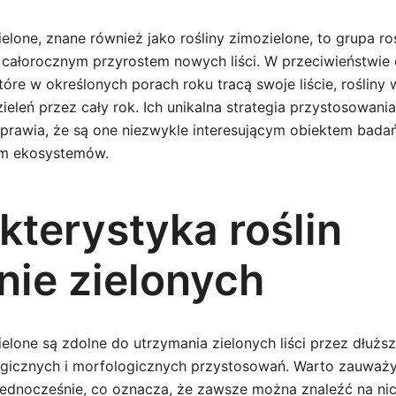
ielone, znane również jako rośliny zimozielone, to grupa roś
ę całorocznym przyrostem nowych liści. W przeciwieństwie 
które w określonych porach roku tracą swoje liście, rośliny 
ieleń przez cały rok. Ich unikalna strategia przystosowan
rawia, że są one niezwykle interesującym obiektem bada
m ekosystemów.
kterystyka roślin
nie zielonych
ielone są zdolne do utrzymania zielonych liści przez dłuższ
ogicznych i morfologicznych przystosowań. Warto zauważyć
ą jednocześnie, co oznacza, że zawsze można znaleźć na n