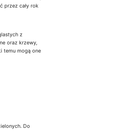
ić przez cały rok
glastych z
nne oraz krzewy,
ęki temu mogą one
zielonych. Do