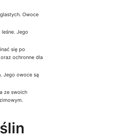
 iglastych. Owoce
 leśne. Jego
inać się po
 oraz ochronne dla
h. Jego owoce są
na ze swoich
e zimowym.
ślin