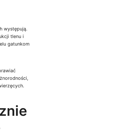
h występują.
cji tlenu i
ielu gatunkom
prawiać
żnorodności,
wierzęcych.
znie
e