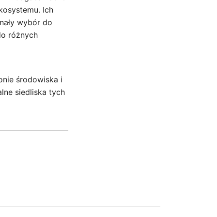
ekosystemu. Ich
onały wybór do
do różnych
nie środowiska i
lne siedliska tych