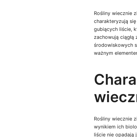
Rośliny wiecznie z
charakteryzują si
gubiących liście, 
zachowują ciągłą z
środowiskowych sp
ważnym elemente
Chara
wiecz
Rośliny wiecznie z
wynikiem ich biol
liście nie opadaj