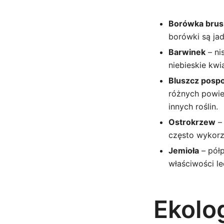
Borówka brus
borówki są ja
Barwinek
– ni
niebieskie kwi
Bluszcz pospo
różnych powie
innych roślin.
Ostrokrzew
– 
często wykorz
Jemioła
– półp
właściwości le
Ekolo