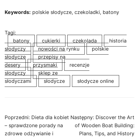
Keywords:
polskie słodycze, czekoladki, batony
Tagi:
batony
cukierki
czekolada
historia
słodyczy
nowości na rynku
polskie
słodycze
przepisy na
desery
przysmaki
recenzje
słodyczy
sklep ze
słodyczami
słodycze
słodycze online
Nawigacja
Poprzedni:
Dieta dla kobiet
Następny:
Discover the Art
wpisu
– sprawdzone porady na
of Wooden Boat Building:
zdrowe odżywianie i
Plans, Tips, and History