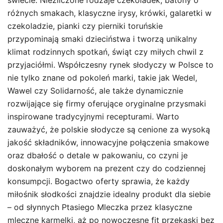
świecie. Niezliczone rodzaje czekoladek, batony o
różnych smakach, klasyczne irysy, krówki, galaretki w
czekoladzie, pianki czy pierniki toruńskie
przypominają smaki dzieciństwa i tworzą unikalny
klimat rodzinnych spotkań, świąt czy miłych chwil z
przyjaciółmi. Współczesny rynek słodyczy w Polsce to
nie tylko znane od pokoleń marki, takie jak Wedel,
Wawel czy Solidarność, ale także dynamicznie
rozwijające się firmy oferujące oryginalne przysmaki
inspirowane tradycyjnymi recepturami. Warto
zauważyć, że polskie słodycze są cenione za wysoką
jakość składników, innowacyjne połączenia smakowe
oraz dbałość o detale w pakowaniu, co czyni je
doskonałym wyborem na prezent czy do codziennej
konsumpcji. Bogactwo oferty sprawia, że każdy
miłośnik słodkości znajdzie idealny produkt dla siebie
– od słynnych Ptasiego Mleczka przez klasyczne
mleczne karmelki, aż po nowoczesne fit przekąski bez