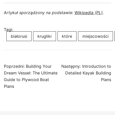
Artykuł sporządzony na podstawie:
Wikipedia (PL)
.
Tagi:
białorusi
krugliki
które
miejscowości
Nawigacja
Poprzedni:
Building Your
Następny:
Introduction to
wpisu
Dream Vessel: The Ultimate
Detailed Kayak Building
Guide to Plywood Boat
Plans
Plans