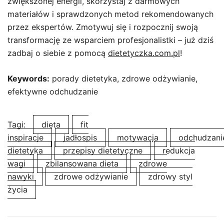
zwiększonej energii, skorzystaj z darmowych
materiałów i sprawdzonych metod rekomendowanych
przez ekspertów. Zmotywuj się i rozpocznij swoją
transformację ze wsparciem profesjonalistki – już dziś
zadbaj o siebie z pomocą
dietetyczka.com.pl
!
Keywords:
porady dietetyka, zdrowe odżywianie,
efektywne odchudzanie
Tagi:
dieta
fit
inspiracje
jadłospis
motywacja
odchudzani
dietetyka
przepisy dietetyczne
redukcja
wagi
zbilansowana dieta
zdrowe
nawyki
zdrowe odżywianie
zdrowy styl
życia