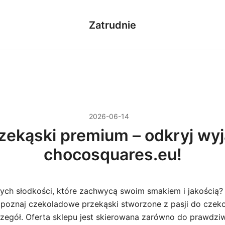
Zatrudnie
2026-06-14
ekąski premium – odkryj wy
chocosquares.eu!
ych słodkości, które zachwycą swoim smakiem i jakością
 poznaj czekoladowe przekąski stworzone z pasji do czeko
czegół. Oferta sklepu jest skierowana zarówno do prawdz