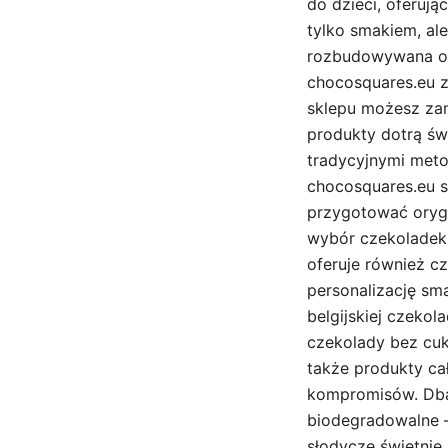
do dzieci, oferuj
tylko smakiem, al
rozbudowywana ofe
chocosquares.eu 
sklepu możesz za
produkty dotrą św
tradycyjnymi meto
chocosquares.eu sp
przygotować orygi
wybór czekoladek
oferuje również cz
personalizację sm
belgijskiej czekol
czekolady bez cu
także produkty ca
kompromisów. Dbaj
biodegradowalne –
słodycze świetnie