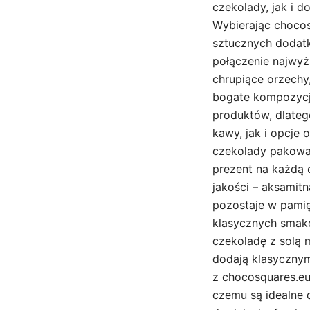
czekolady, jak i 
Wybierając chocosq
sztucznych dodat
połączenie najwyżs
chrupiące orzechy
bogate kompozycj
produktów, dlateg
kawy, jak i opcje
czekolady pakowan
prezent na każdą 
jakości – aksamitn
pozostaje w pamię
klasycznych smakó
czekoladę z solą 
dodają klasycznym
z chocosquares.eu
czemu są idealne d