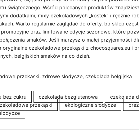
ntu świątecznego. Wśród polecanych produktów znajdzies
tymi dodatkami, mixy czekoladowych „kostek” i ręcznie rob
kach. Warto regularnie zaglądać do oferty, bo sklep częs
 promocyjne oraz limitowane edycje sezonowe, które pozw
połączenia smaków. Jeśli marzysz o małej przyjemności dla
a oryginalne czekoladowe przekąski z chocosquares.eu i pr
nych, belgijskich smaków na co dzień.
adowe przekąski, zdrowe słodycze, czekolada belgijska
a bez cukru
czekolada bezglutenowa
czekolada d
zekoladowe przekąski
ekologiczne słodycze
pre
słodycze