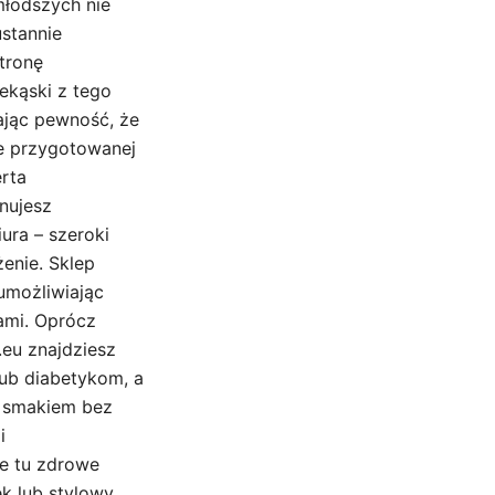
młodszych nie
ustannie
tronę
kąski z tego
jąc pewność, że
ie przygotowanej
rta
anujesz
ura – szeroki
enie. Sklep
 umożliwiając
ami. Oprócz
.eu znajdziesz
ub diabetykom, a
m smakiem bez
i
ne tu zdrowe
k lub stylowy