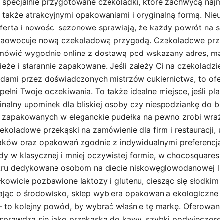
ąc specjalnie przygotowane czekoladki, które zachwycą naj
e także atrakcyjnymi opakowaniami i oryginalną formą. Nie
rta i nowości sezonowe sprawiają, że każdy powrót na s
zaowocuje nową czekoladową przygodą. Czekoladowe prze
mówić wygodnie online z dostawą pod wskazany adres, ma
ieże i starannie zapakowane. Jeśli zależy Ci na czekoladz
dami przez doświadczonych mistrzów cukiernictwa, to ofe
ełni Twoje oczekiwania. To także idealne miejsce, jeśli pl
nalny upominek dla bliskiej osoby czy niespodziankę do bi
 zapakowanych w eleganckie pudełka na pewno zrobi wraż
ekoladowe przekąski na zamówienie dla firm i restauracji,
aków oraz opakowań zgodnie z indywidualnymi preferencj
ady w klasycznej i mniej oczywistej formie, w chocosquares
kru dedykowane osobom na diecie niskowęglowodanowej l
łkowicie pozbawione laktozy i glutenu, ciesząc się słodki
ąc o środowisko, sklep wybiera opakowania ekologiczne 
 to kolejny powód, by wybrać właśnie tę markę. Oferowa
 sprawdzą się jako przekąska do kawy, szybki podwieczore