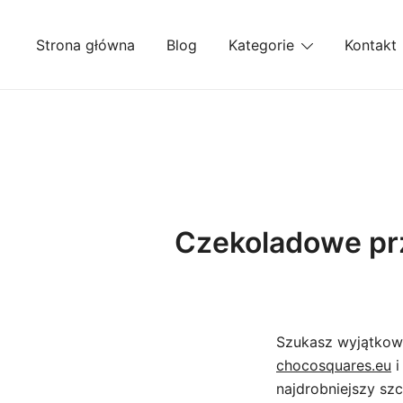
Przejdź
do
Strona główna
Blog
Kategorie
Kontakt
treści
Czekoladowe prz
Szukasz wyjątkow
chocosquares.eu
i
najdrobniejszy sz