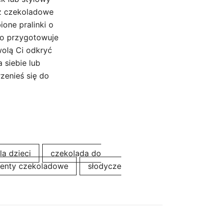
z czekoladowe
ione pralinki o
to przygotowuje
olą Ci odkryć
 siebie lub
zenieś się do
la dzieci
czekolada do
zenty czekoladowe
słodycze