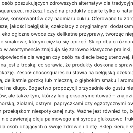
do osób poszukujących zdrowszych alternatyw dla tradycyjn
uares.eu, możesz liczyć na produkty oparte tylko o natura
ków, konserwantów czy nadmiaru cukru. Oferowane tu zdr
zej jakości belgijskiej czekolady z oryginalnymi dodatkami
, ekologiczne owoce czy delikatne przyprawy, tworząc nie
e smakowe, którym ciężko się oprzeć. Sklep dba o różno
o w asortymencie znajdują się zarówno klasyczne pralinki,
 odpowiednie dla wegan czy osób na diecie bezglutenowej.
a jest z troską, co sprawia, że produkty doskonale spraw
okazję. Zespół chocosquares.eu stawia na belgijską czekol
ą, delikatnie gorzką lub mleczną, o głębokim smaku i aroma
ci na długo. Bogactwo propozycji przypadnie do gustu nie
w, ale także tym, którzy lubią eksperymentować – znajdzie
morską, ziołami, ostrymi papryczkami czy egzotycznymi o
 przekąskom niespotykanej nuty. Ważne jest również to, 
 nie zawierają oleju palmowego ani syropu glukozowo-fru
la osób dbających o swoje zdrowie i dietę. Sklep kieruje 