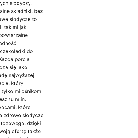
ych słodyczy.
lne składniki, bez
owe słodycze to
, takimi jak
powtarzalne i
rodność
 czekoladki do
 Każda porcja
dzą się jako
adę najwyższej
cie, który
 tylko miłośnikom
sz tu m.in.
wocami, które
że zdrowe słodycze
ktozowego, dzięki
swoją ofertę także