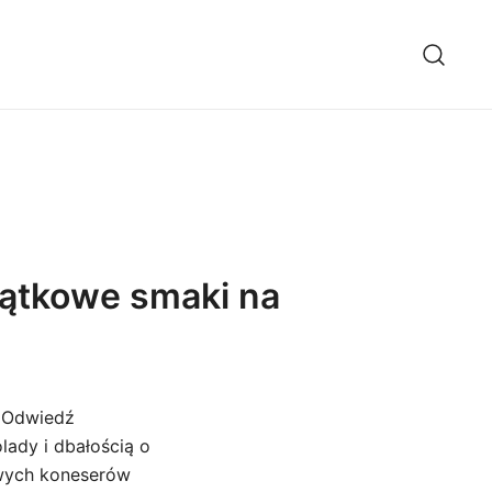
jątkowe smaki na
? Odwiedź
lady i dbałością o
iwych koneserów