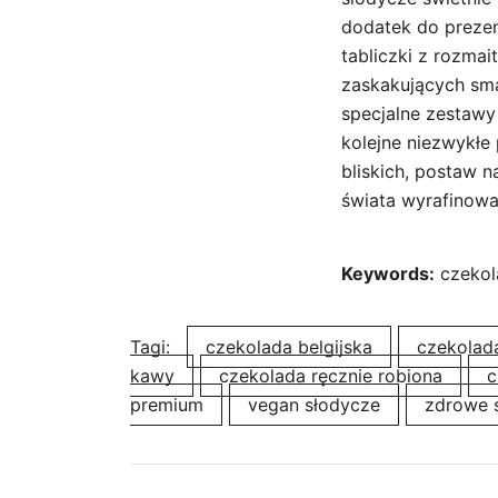
dodatek do preze
tabliczki z rozmai
zaskakujących sma
specjalne zestawy
kolejne niezwykłe 
bliskich, postaw n
świata wyrafinowa
Keywords:
czekol
Tagi:
czekolada belgijska
czekolad
kawy
czekolada ręcznie robiona
c
premium
vegan słodycze
zdrowe 