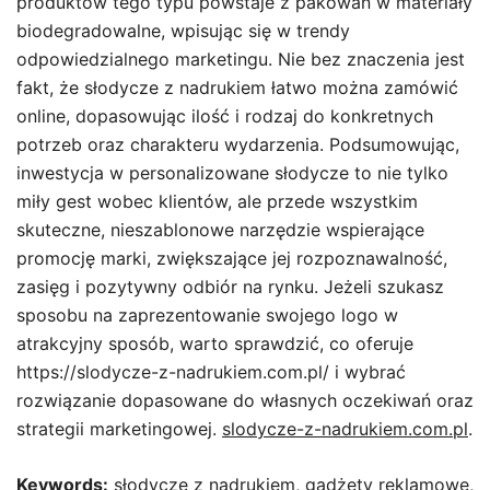
produktów tego typu powstaje z pakowan w materiały
biodegradowalne, wpisując się w trendy
odpowiedzialnego marketingu. Nie bez znaczenia jest
fakt, że słodycze z nadrukiem łatwo można zamówić
online, dopasowując ilość i rodzaj do konkretnych
potrzeb oraz charakteru wydarzenia. Podsumowując,
inwestycja w personalizowane słodycze to nie tylko
miły gest wobec klientów, ale przede wszystkim
skuteczne, nieszablonowe narzędzie wspierające
promocję marki, zwiększające jej rozpoznawalność,
zasięg i pozytywny odbiór na rynku. Jeżeli szukasz
sposobu na zaprezentowanie swojego logo w
atrakcyjny sposób, warto sprawdzić, co oferuje
https://slodycze-z-nadrukiem.com.pl/ i wybrać
rozwiązanie dopasowane do własnych oczekiwań oraz
strategii marketingowej.
slodycze-z-nadrukiem.com.pl
.
Keywords:
słodycze z nadrukiem, gadżety reklamowe,