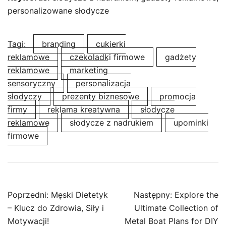
personalizowane słodycze
Tagi:
branding
cukierki
reklamowe
czekoladki firmowe
gadżety
reklamowe
marketing
sensoryczny
personalizacja
słodyczy
prezenty biznesowe
promocja
firmy
reklama kreatywna
słodycze
reklamowe
słodycze z nadrukiem
upominki
firmowe
Nawigacja
Poprzedni:
Męski Dietetyk
Następny:
Explore the
wpisu
– Klucz do Zdrowia, Siły i
Ultimate Collection of
Motywacji!
Metal Boat Plans for DIY