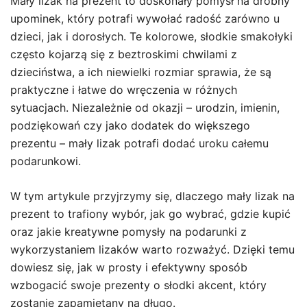
Mały lizak na prezent to doskonały pomysł na drobny
upominek, który potrafi wywołać radość zarówno u
dzieci, jak i dorosłych. Te kolorowe, słodkie smakołyki
często kojarzą się z beztroskimi chwilami z
dzieciństwa, a ich niewielki rozmiar sprawia, że są
praktyczne i łatwe do wręczenia w różnych
sytuacjach. Niezależnie od okazji – urodzin, imienin,
podziękowań czy jako dodatek do większego
prezentu – mały lizak potrafi dodać uroku całemu
podarunkowi.
W tym artykule przyjrzymy się, dlaczego mały lizak na
prezent to trafiony wybór, jak go wybrać, gdzie kupić
oraz jakie kreatywne pomysły na podarunki z
wykorzystaniem lizaków warto rozważyć. Dzięki temu
dowiesz się, jak w prosty i efektywny sposób
wzbogacić swoje prezenty o słodki akcent, który
zostanie zapamiętany na długo.