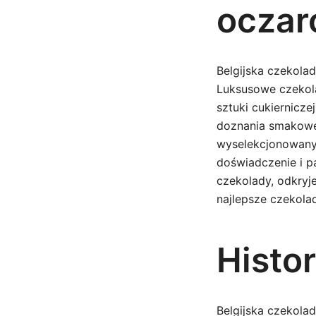
oczar
Belgijska czekola
Luksusowe czekola
sztuki cukiernicz
doznania smakowe.
wyselekcjonowanyc
doświadczenie i pa
czekolady, odkryj
najlepsze czekolad
Histor
Belgijska czekolad