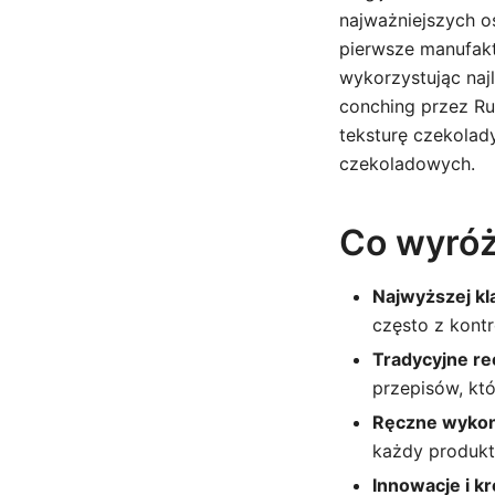
najważniejszych o
pierwsze manufakt
wykorzystując na
conching przez Ru
teksturę czekolad
czekoladowych.
Co wyróż
Najwyższej kla
często z kont
Tradycyjne re
przepisów, któ
Ręczne wykon
każdy produkt
Innowacje i k