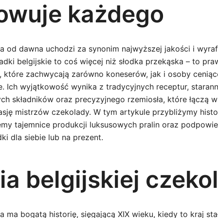
owuje każdego
da od dawna uchodzi za synonim najwyższej jakości i wyr
dki belgijskie to coś więcej niż słodka przekąska – to pra
ej, które zachwycają zarówno koneserów, jak i osoby cenią
 Ich wyjątkowość wynika z tradycyjnych receptur, starann
h składników oraz precyzyjnego rzemiosła, które łączą w
sję mistrzów czekolady. W tym artykule przybliżymy histori
emy tajemnice produkcji luksusowych pralin oraz podpowi
ki dla siebie lub na prezent.
ia belgijskiej czeko
a ma bogatą historię, sięgającą XIX wieku, kiedy to kraj sta