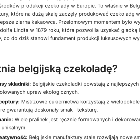
środków produkcji czekolady w Europie. To właśnie w Belg
ury, które na dużą skalę zaczęły produkować czekoladę wy
jlepsze ziarna kakaowca. Przełomowym momentem było wyna
dolfa Lindta w 1879 roku, która pozwoliła uzyskać gładką
y, co do dziś stanowi fundament produkcji luksusowych w
nia belgijską czekoladę?
sy składniki:
Belgijskie czekoladki powstają z najlepszych
rolowanych upraw ekologicznych.
ceptury:
Mistrzowie cukiernictwa korzystają z wielopokol
re gwarantują doskonały smak i teksturę.
anie:
Wiele pralinek jest ręcznie formowanych i dekorowa
 unikalnym.
reatywność:
Belgijskie manufaktury stale rozwijają nowe sm