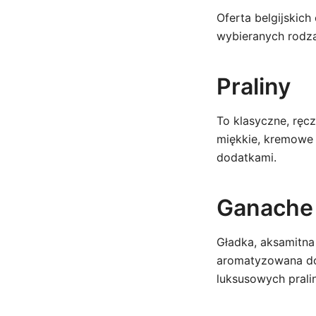
Oferta belgijskich
wybieranych rodza
Praliny
To klasyczne, ręc
miękkie, kremowe 
dodatkami.
Ganache
Gładka, aksamitna
aromatyzowana doda
luksusowych prali