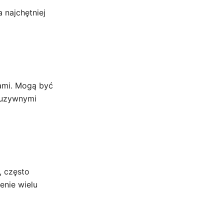
 najchętniej
iami. Mogą być
luzywnymi
, często
enie wielu