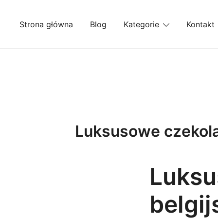
Przejdź
do
Strona główna
Blog
Kategorie
Kontakt
treści
Luksusowe czekolad
Luksu
belgij