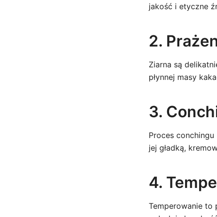
jakość i etyczne ź
2. Prażen
Ziarna są delikatn
płynnej masy kaka
3. Conchi
Proces conchingu 
jej gładką, kremo
4. Tempe
Temperowanie to p