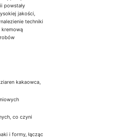
ii powstały
sokiej jakości,
lezienie techniki
 i kremową
yrobów
 ziaren kakaowca,
eniowych
nych, co czyni
aki i formy, łącząc