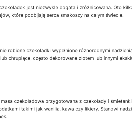
 czekoladek jest niezwykle bogata i zróżnicowana. Oto kilka
jów, które podbijają serca smakoszy na całym świecie.
znie robione czekoladki wypełnione różnorodnymi nadzien
lub chrupiące, często dekorowane złotem lub innymi eksk
 masa czekoladowa przygotowana z czekolady i śmietanki
tkami takimi jak wanilia, kawa czy likiery. Stanowi nadzi
nek.