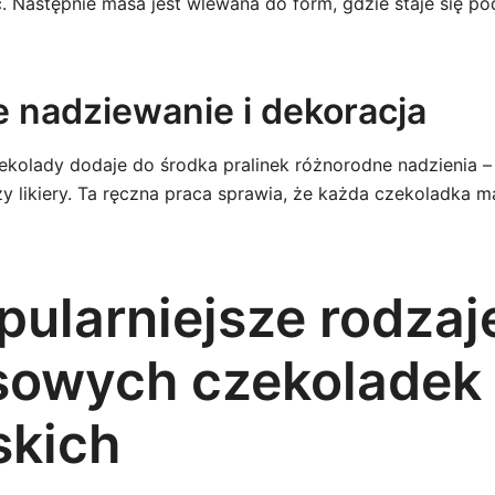
. Następnie masa jest wlewana do form, gdzie staje się po
e nadziewanie i dekoracja
ekolady dodaje do środka pralinek różnorodne nadzienia –
y likiery. Ta ręczna praca sprawia, że każda czekoladka m
pularniejsze rodzaj
sowych czekoladek
skich