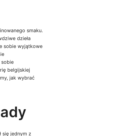
afinowanego smaku.
wdziwe dzieła
ce sobie wyjątkowe
ie
 sobie
ę belgijskiej
emy, jak wybrać
lady
ł się jednym z