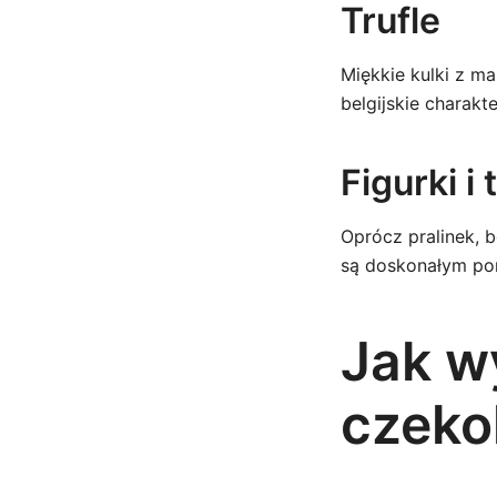
Trufle
Miękkie kulki z m
belgijskie charakt
Figurki i
Oprócz pralinek, b
są doskonałym pom
Jak w
czekol