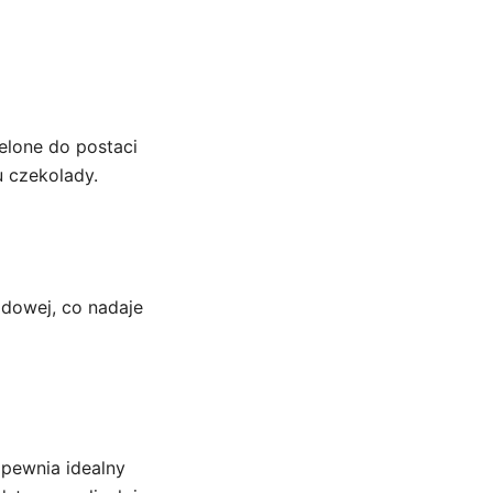
ielone do postaci
 czekolady.
adowej, co nadaje
apewnia idealny