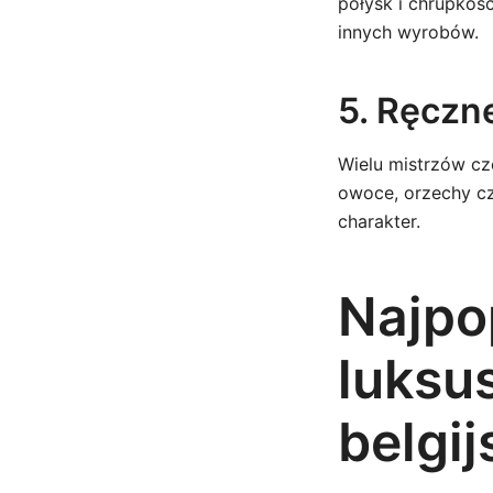
połysk i chrupkość
innych wyrobów.
5. Ręczn
Wielu mistrzów cz
owoce, orzechy cz
charakter.
Najpo
luksu
belgij