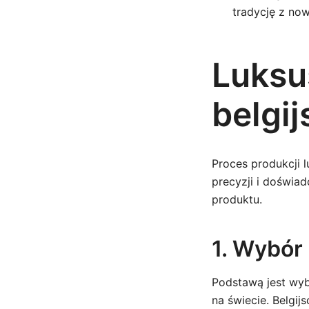
tradycję z no
Luksu
belgij
Proces produkcji 
precyzji i doświa
produktu.
1. Wybór 
Podstawą jest wyb
na świecie. Belgi