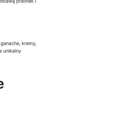
dstawą pralinek i
 ganache, kremy,
a unikalny
e