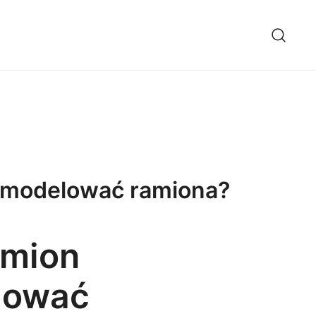
wymodelować ramiona?
amion
lować