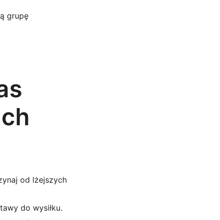
dą grupę
as
ich
zynaj od lżejszych
tawy do wysiłku.