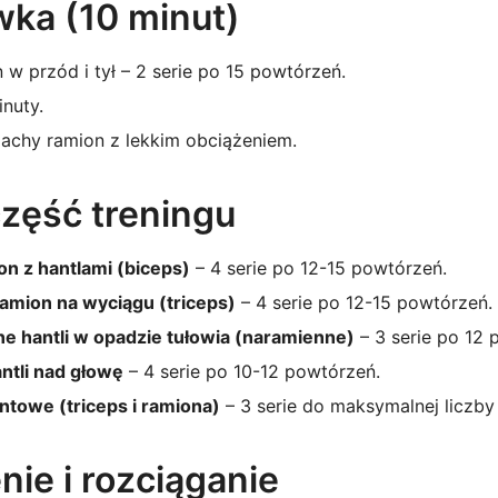
ka (10 minut)
 w przód i tył – 2 serie po 15 powtórzeń.
inuty.
achy ramion z lekkim obciążeniem.
zęść treningu
on z hantlami (biceps)
– 4 serie po 12-15 powtórzeń.
amion na wyciągu (triceps)
– 4 serie po 12-15 powtórzeń.
 hantli w opadzie tułowia (naramienne)
– 3 serie po 12 
ntli nad głowę
– 4 serie po 10-12 powtórzeń.
towe (triceps i ramiona)
– 3 serie do maksymalnej liczby
nie i rozciąganie