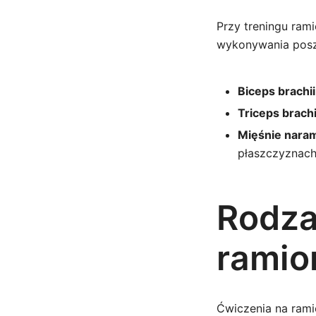
Przy treningu ram
wykonywania posz
Biceps brachii
Triceps brachi
Mięśnie naram
płaszczyznach
Rodza
ramio
Ćwiczenia na ramio