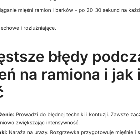
ciąganie mięśni ramion i barków – po 20-30 sekund na każ
echowe i rozluźniające.
ęstsze błędy podcz
ń na ramiona i jak 
ć
żenie:
Prowadzi do błędnej techniki i kontuzji. Zawsze zac
pniowo zwiększając intensywność.
ki:
Naraża na urazy. Rozgrzewka przygotowuje mięśnie i s