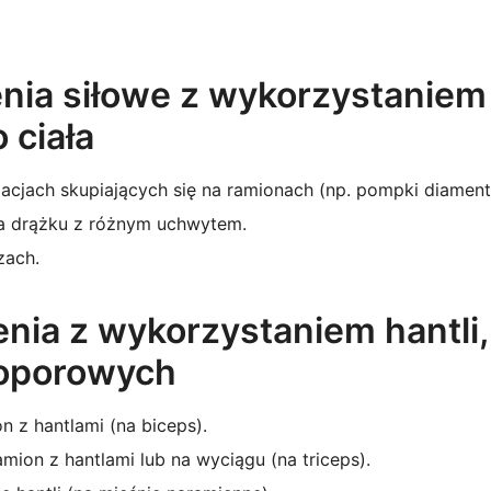
enia siłowe z wykorzystaniem
 ciała
acjach skupiających się na ramionach (np. pompki diamen
a drążku z różnym uchwytem.
zach.
enia z wykorzystaniem hantli,
 oporowych
n z hantlami (na biceps).
mion z hantlami lub na wyciągu (na triceps).