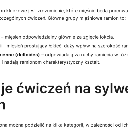
ion kluczowe jest zrozumienie, które mięśnie będą pracow
czególnych ćwiczeń. Główne grupy mięśniowe ramion to:
– mięsień odpowiedzialny głównie za zgięcie łokcia.
i
– mięsień prostujący łokieć, duży wpływ na szerokość ram
ienne (deltoides)
– odpowiadają za ruchy ramienia w róż
 i nadają ramionom charakterystyczny kształt.
je ćwiczeń na sylw
n
na można podzielić na kilka kategorii, w zależności od ic