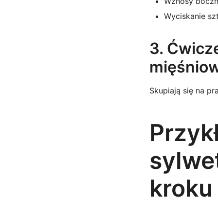
Wznosy boczne
Wyciskanie szt
3. Ćwicz
mięśnio
Skupiają się na pr
Przyk
sylwe
kroku