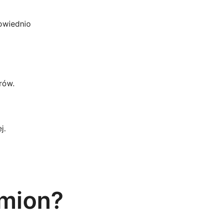
owiednio
rów.
j.
amion?