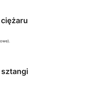
 ciężaru
towe).
 sztangi