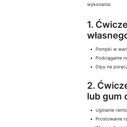
wykonania:
1. Ćwicz
własnego
Pompki w wari
Podciąganie n
Dipy na poręc
2. Ćwicz
lub gum
Uginanie ramio
Prostowanie ra