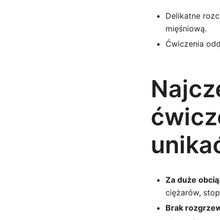
Delikatne roz
mięśniową.
Ćwiczenia odd
Najcz
ćwicze
unika
Za duże obcią
ciężarów, sto
Brak rozgrzew