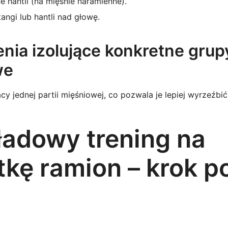
 hantli (na mięśnie naramienne).
angi lub hantli nad głowę.
enia izolujące konkretne grup
we
acy jednej partii mięśniowej, co pozwala je lepiej wyrzeźbi
ładowy trening na
tkę ramion – krok p