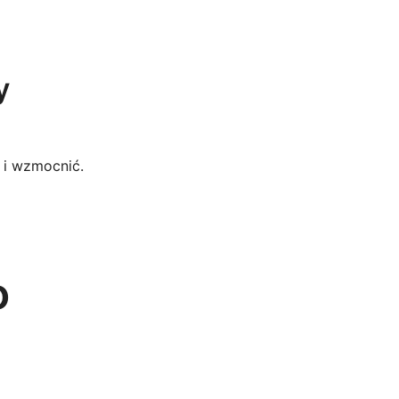
y
ć i wzmocnić.
o