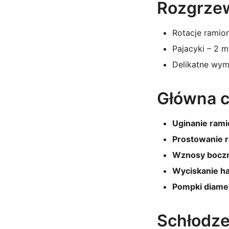
Rozgrzew
Rotacje ramion
Pajacyki – 2 m
Delikatne wym
Główna c
Uginanie rami
Prostowanie r
Wznosy boczne
Wyciskanie ha
Pompki diamen
Schłodze