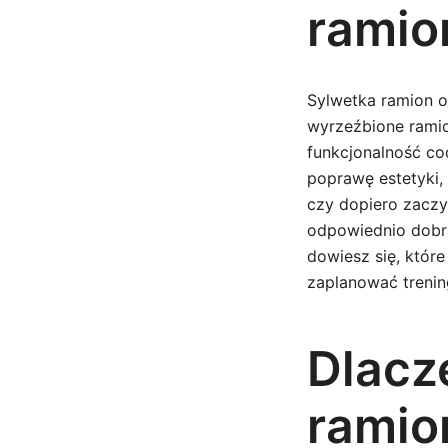
ramio
Sylwetka ramion o
wyrzeźbione ramion
funkcjonalność co
poprawę estetyki, 
czy dopiero zaczy
odpowiednio dobr
dowiesz się, które
zaplanować trening
Dlacz
ramio