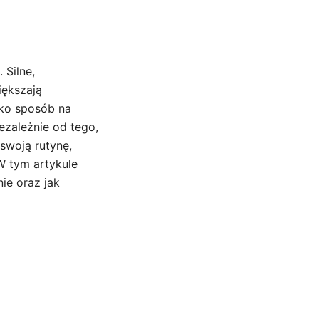
 Silne,
iększają
lko sposób na
ezależnie od tego,
swoją rutynę,
W tym artykule
ie oraz jak