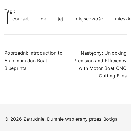
Tagi:
courset
de
jej
miejscowość
miesz
Nawigacja
Poprzedni:
Introduction to
Następny:
Unlocking
wpisu
Aluminum Jon Boat
Precision and Efficiency
Blueprints
with Motor Boat CNC
Cutting Files
© 2026 Zatrudnie. Dumnie wspierany przez
Botiga