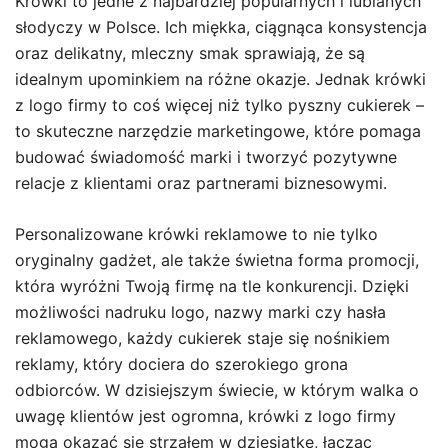
Krówki to jedne z najbardziej popularnych i lubianych
słodyczy w Polsce. Ich miękka, ciągnąca konsystencja
oraz delikatny, mleczny smak sprawiają, że są
idealnym upominkiem na różne okazje. Jednak krówki
z logo firmy to coś więcej niż tylko pyszny cukierek –
to skuteczne narzędzie marketingowe, które pomaga
budować świadomość marki i tworzyć pozytywne
relacje z klientami oraz partnerami biznesowymi.
Personalizowane krówki reklamowe to nie tylko
oryginalny gadżet, ale także świetna forma promocji,
która wyróżni Twoją firmę na tle konkurencji. Dzięki
możliwości nadruku logo, nazwy marki czy hasła
reklamowego, każdy cukierek staje się nośnikiem
reklamy, który dociera do szerokiego grona
odbiorców. W dzisiejszym świecie, w którym walka o
uwagę klientów jest ogromna, krówki z logo firmy
mogą okazać się strzałem w dziesiątkę, łącząc