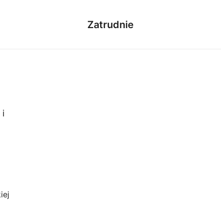
Zatrudnie
 i
iej