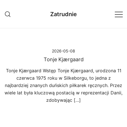
Przejdź
do
Zatrudnie
treści
2026-05-08
Tonje Kjærgaard
Tonje Kjærgaard Wstęp Tonje Kjærgaard, urodzona 11
czerwca 1975 roku w Silkeborgu, to jedna z
najbardziej znanych duńskich piłkarek ręcznych. Przez
wiele lat była kluczową postacią w reprezentacji Danii,
zdobywając […]