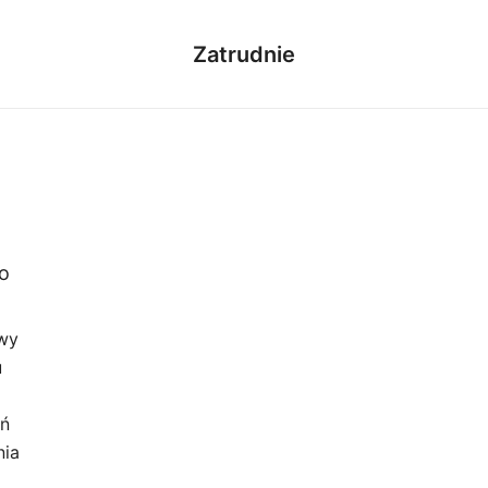
Zatrudnie
o
wy
u
ań
nia