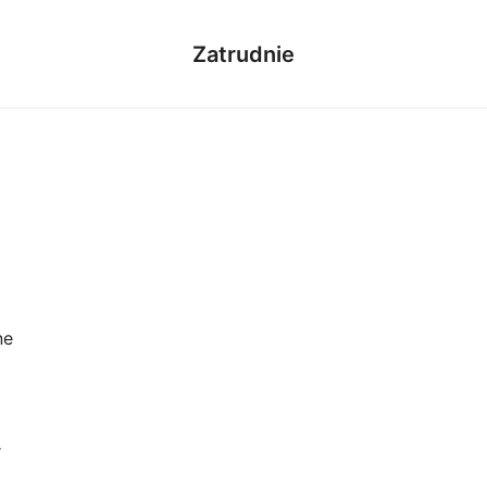
Zatrudnie
ne
r