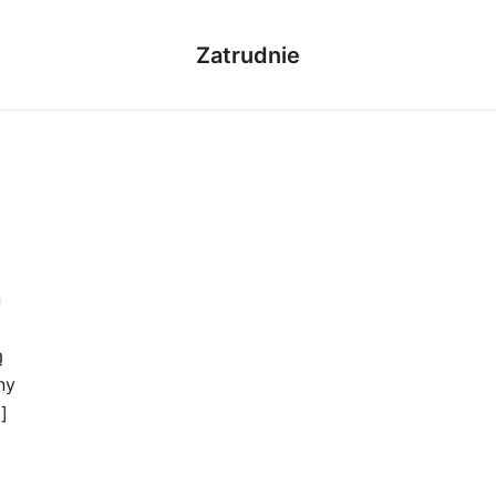
Zatrudnie
n
ą
ny
]