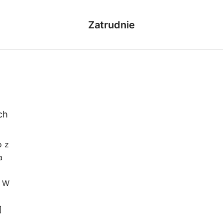
Zatrudnie
ch
o z
a
. W
]