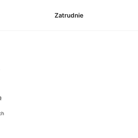
Zatrudnie
y
o
ą
ch