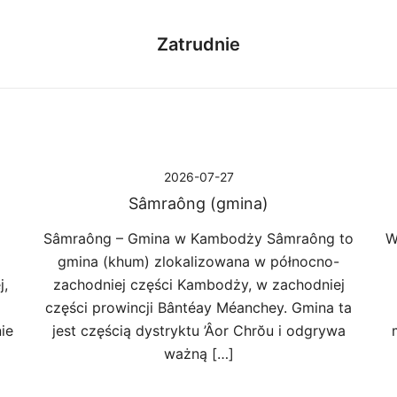
Zatrudnie
2026-07-27
Sâmraông (gmina)
Sâmraông – Gmina w Kambodży Sâmraông to
W
gmina (khum) zlokalizowana w północno-
j,
zachodniej części Kambodży, w zachodniej
części prowincji Bântéay Méanchey. Gmina ta
ie
jest częścią dystryktu ’Âor Chrŏu i odgrywa
ważną […]