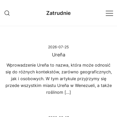
Przejdź
do
Zatrudnie
treści
2026-07-25
Ureña
Wprowadzenie Ureña to nazwa, która może odnosić
się do różnych kontekstów, zarówno geograficznych,
jak i osobowych. W tym artykule przyjrzymy się
przede wszystkim miastu Ureña w Wenezueli, a także
roślinom […]