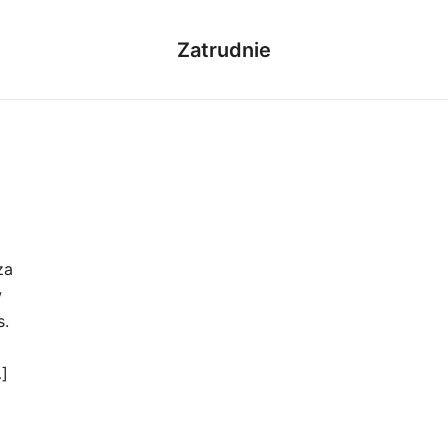
Zatrudnie
za
w
s.
]