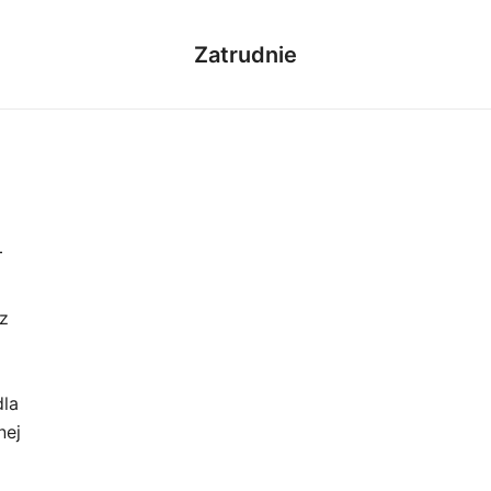
Zatrudnie
–
cz
dla
nej