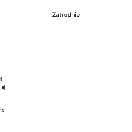
Zatrudnie
ij
iej
ne