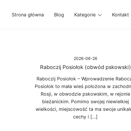
Przejdź
do
Strona główna
Blog
Kategorie
Kontakt
treści
2026-06-26
Raboczij Posiołok (obwód pskowski)
Raboczij Posiołok – Wprowadzenie Rabocz
Posiołok to mała wieś położona w zachodn
Rosji, w obwodzie pskowskim, w rejonie
bieżanickim. Pomimo swojej niewielkiej
wielkości, miejscowość ta ma swoje unikal
cechy i […]