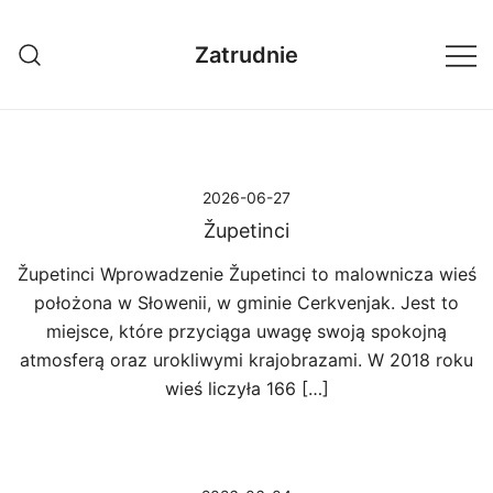
Przejdź
do
Zatrudnie
treści
2026-06-27
Župetinci
Župetinci Wprowadzenie Župetinci to malownicza wieś
położona w Słowenii, w gminie Cerkvenjak. Jest to
miejsce, które przyciąga uwagę swoją spokojną
atmosferą oraz urokliwymi krajobrazami. W 2018 roku
wieś liczyła 166 […]