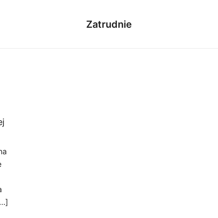
Zatrudnie
j
na
e
a
[…]