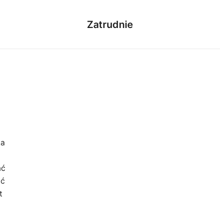
Zatrudnie
ka
ać
ąć
t