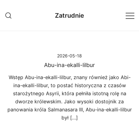
Przejdź
do
Zatrudnie
treści
2026-05-18
Abu-ina-ekalli-lilbur
Wstęp Abu-ina-ekalli-lilbur, znany również jako Abi-
ina-ekalli-lilbur, to postać historyczna z czasów
starożytnego Asyrii, która pełniła istotną rolę na
dworze królewskim. Jako wysoki dostojnik za
panowania króla Salmanasara III, Abu-ina-ekalli-lilbur
był […]