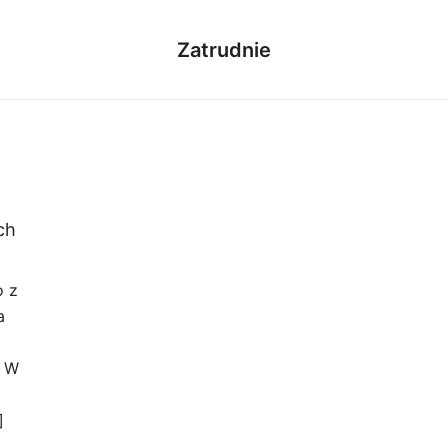
Zatrudnie
ch
o z
a
. W
]