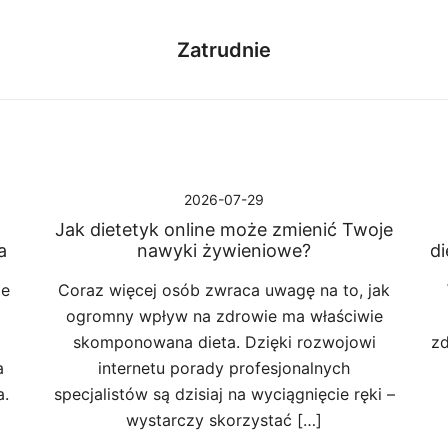
Zatrudnie
2026-07-29
Jak dietetyk online może zmienić Twoje
a
nawyki żywieniowe?
di
ie
Coraz więcej osób zwraca uwagę na to, jak
ogromny wpływ na zdrowie ma właściwie
skomponowana dieta. Dzięki rozwojowi
zd
a
internetu porady profesjonalnych
a.
specjalistów są dzisiaj na wyciągnięcie ręki –
wystarczy skorzystać […]