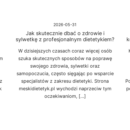
2026-05-31
d
Jak skutecznie dbać o zdrowie i
sylwetkę z profesjonalnym dietetykiem?
k
W dzisiejszych czasach coraz więcej osób
im
szuka skutecznych sposobów na poprawę
swojego zdrowia, sylwetki oraz
samopoczucia, często sięgając po wsparcie
z
specjalistów z zakresu dietetyki. Strona
Po
k
meskidietetyk.pl wychodzi naprzeciw tym
p
oczekiwaniom, […]