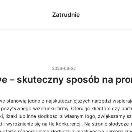
Zatrudnie
2026-06-22
e – skuteczny sposób na prom
e stanowią jedno z najskuteczniejszych narzędzi wspiera
 pozytywnego wizerunku firmy. Oferując klientom czy par
, lizaki lub inne słodkości z własnym logo, zwiększamy s
 i wyróżnienie się na tle konkurencji. Na stronie
slodycze-
 ofertę różnorodnych słodyczy z możliwością personalizac