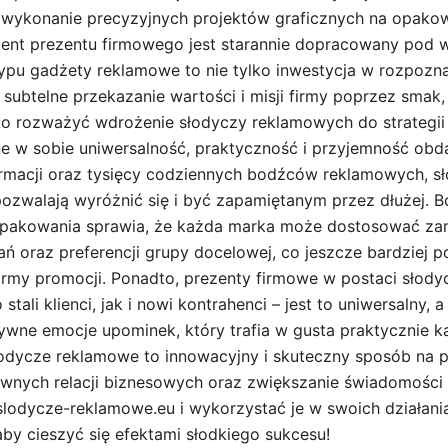
 wykonanie precyzyjnych projektów graficznych na opakow
ent prezentu firmowego jest starannie dopracowany pod
ypu gadżety reklamowe to nie tylko inwestycja w rozpozna
subtelne przekazanie wartości i misji firmy poprzez smak,
o rozważyć wdrożenie słodyczy reklamowych do strategii
e w sobie uniwersalność, praktyczność i przyjemność ob
ormacji oraz tysięcy codziennych bodźców reklamowych, s
ozwalają wyróżnić się i być zapamiętanym przez dłużej.
i pakowania sprawia, że każda marka może dostosować za
ń oraz preferencji grupy docelowej, co jeszcze bardziej p
ormy promocji. Ponadto, prezenty firmowe w postaci słody
stali klienci, jak i nowi kontrahenci – jest to uniwersalny, 
wne emocje upominek, który trafia w gusta praktycznie k
dycze reklamowe to innowacyjny i skuteczny sposób na p
nych relacji biznesowych oraz zwiększanie świadomości 
slodycze-reklamowe.eu i wykorzystać je w swoich działani
by cieszyć się efektami słodkiego sukcesu!