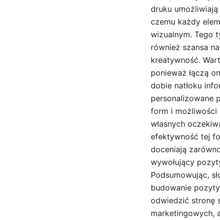
druku umożliwiają
czemu każdy elem
wizualnym. Tego t
również szansa na 
kreatywność. Wart
ponieważ łączą on
dobie natłoku inf
personalizowane p
form i możliwośc
własnych oczekiwa
efektywność tej f
doceniają zarówno 
wywołujący pozyty
Podsumowując, sło
budowanie pozytyw
odwiedzić stronę 
marketingowych, a