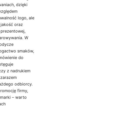
aniach, dzięki
 względem
walność logo, ale
 jakość oraz
 prezentowej,
darowywania. W
łodycze
 Bogactwo smaków,
mówienie do
otęguje
czy z nadrukiem
a zarazem
ażdego odbiorcy.
romocję firmy,
marki – warto
ach