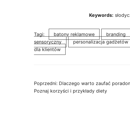
Keywords:
słodyc
Tagi:
batony reklamowe
branding
sensoryczny
personalizacja gadżetów
dla klientów
Nawigacja
Poprzedni:
Dlaczego warto zaufać poradom
Poznaj korzyści i przykłady diety
wpisu