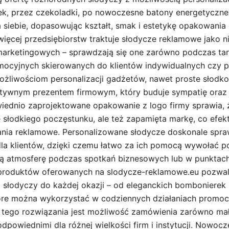
k, przez czekoladki, po nowoczesne batony energetyczne
la siebie, dopasowując kształt, smak i estetykę opakowani
więcej przedsiębiorstw traktuje słodycze reklamowe jako n
 marketingowych – sprawdzają się one zarówno podczas tar
omocyjnych skierowanych do klientów indywidualnych czy 
ożliwościom personalizacji gadżetów, nawet proste słodkoś
ktywnym prezentem firmowym, który buduje sympatię oraz 
iednio zaprojektowane opakowanie z logo firmy sprawia
je słodkiego poczęstunku, ale też zapamięta markę, co efe
ania reklamowe. Personalizowane słodycze doskonale spra
la klientów, dzięki czemu łatwo za ich pomocą wywołać p
ą atmosferę podczas spotkań biznesowych lub w punktach 
 produktów oferowanych na slodycze-reklamowe.eu pozwa
 słodyczy do każdej okazji – od eleganckich bombonierek
tóre można wykorzystać w codziennych działaniach promoc
tego rozwiązania jest możliwość zamówienia zarówno mały
e odpowiednimi dla różnej wielkości firm i instytucji. Nowoc