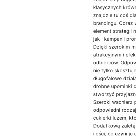
klasycznych krówe
znajdzie tu coś d
brandingu. Coraz 
element strategii
jak i kampanii pr
Dzięki szerokim m
atrakcyjnym i efe
odbiorców. Odpow
nie tylko skosztu
długofalowe dział
drobne upominki d
stworzyć przyjazn
Szeroki wachlarz
odpowiedni rodzaj
cukierki luzem, k
Dodatkową zaletą 
ilości, co czyni j