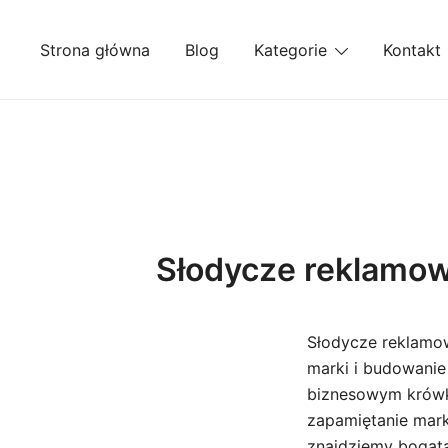
Przejdź
do
Strona główna
Blog
Kategorie
Kontakt
treści
Słodycze reklamow
Słodycze reklamow
marki i budowanie
biznesowym krówki
zapamiętanie marki
znajdziemy bogatą