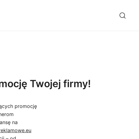
ocję Twojej firmy!
jących promocję
tnerom
zansę na
reklamowe.eu
ji – od