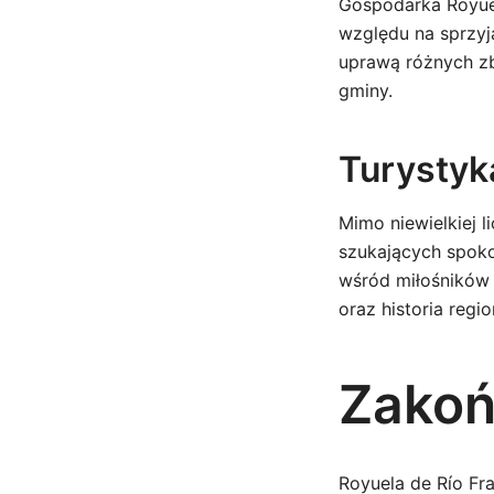
Gospodarka Royuel
względu na sprzyj
uprawą różnych z
gminy.
Turystyk
Mimo niewielkiej 
szukających spoko
wśród miłośników 
oraz historia regi
Zakoń
Royuela de Río Fra