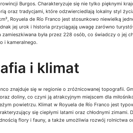
 prowincji Burgos. Charakteryzuje się nie tylko pięknymi kra
rią oraz tradycjami, które odzwierciedlają lokalny styl życ
m², Royuela de Río Franco jest stosunkowo niewielką jedn
ednak jej urok i historia przyciągają uwagę zarówno turystó
 zamieszkiwana była przez 228 osób, co świadczy o jej ch
o i kameralnego.
fia i klimat
nco znajduje się w regionie o zróżnicowanej topografii. G
oraz doliny, co czyni ją atrakcyjnym miejscem dla miłośni
eżym powietrzu. Klimat w Royuela de Río Franco jest typo
harakteryzujący się ciepłymi latami oraz chłodnymi zimami.
dnością flory i fauny, a także umożliwia rozwój rolnictwa 