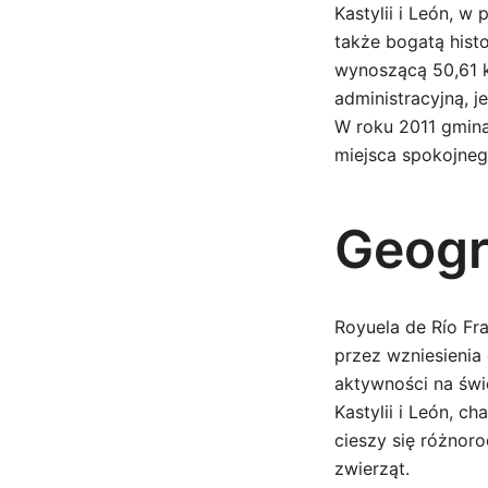
Kastylii i León, w
także bogatą histo
wynoszącą 50,61 k
administracyjną, j
W roku 2011 gmina
miejsca spokojneg
Geogra
Royuela de Río Fra
przez wzniesienia 
aktywności na świ
Kastylii i León, c
cieszy się różnoro
zwierząt.