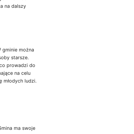
a na dalszy
W gminie można
oby starsze.
 co prowadzi do
ające na celu
ę młodych ludzi.
. Gmina ma swoje