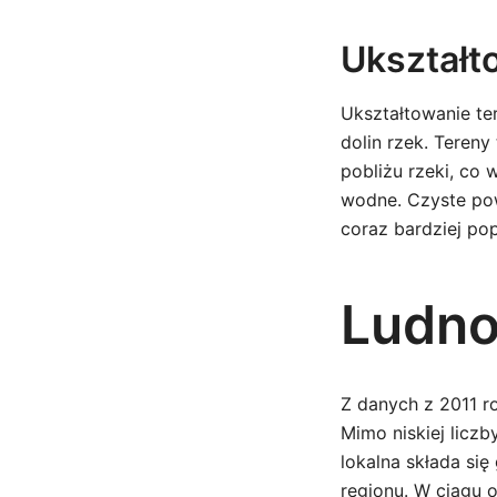
Ukształt
Ukształtowanie te
dolin rzek. Teren
pobliżu rzeki, co
wodne. Czyste powi
coraz bardziej po
Ludno
Z danych z 2011 r
Mimo niskiej licz
lokalna składa się
regionu. W ciągu o