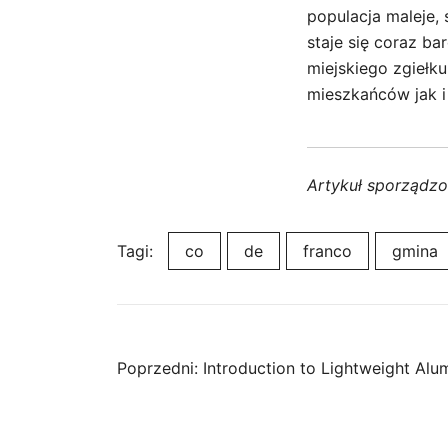
populacja maleje, 
staje się coraz ba
miejskiego zgiełk
mieszkańców jak i 
Artykuł sporządz
Tagi:
co
de
franco
gmina
Nawigacja
Poprzedni:
Introduction to Lightweight Alu
wpisu