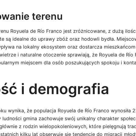
owanie terenu
renu Royuela de Río Franco jest zróżnicowane, z dużą iloś
y te są idealne do uprawy zbóż oraz hodowli bydła. Miejsc
 wpływa na lokalny ekosystem oraz dostarcza mieszkańco
etrze i naturalne otoczenie sprawiają, że Royuela de Río F
pularnym miejscem dla osób poszukujących spokoju i konta
ść i demografia
oku wynika, że populacja Royuela de Río Franco wynosiła 
by ludności gmina zachowuje swój unikalny charakter społe
 głównie z rodzin wielopokoleniowych, które pielęgnują tra
statnich kilku lat obserwuje się tendencję do migracji młod