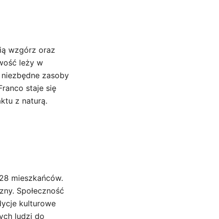
cią wzgórz oraz
owość leży w
m niezbędne zasoby
ranco staje się
ktu z naturą.
228 mieszkańców.
czny. Społeczność
dycje kulturowe
ych ludzi do