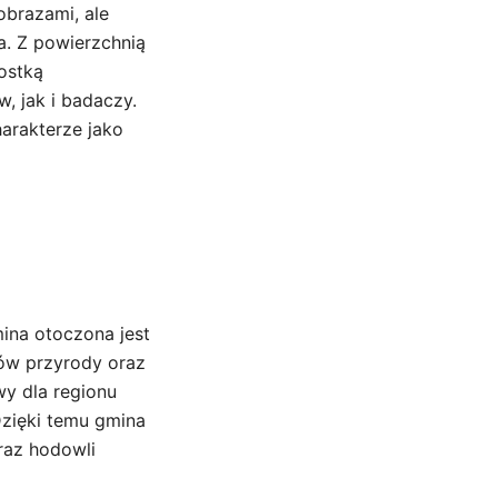
jobrazami, ale
ia. Z powierzchnią
ostką
w, jak i badaczy.
arakterze jako
mina otoczona jest
ków przyrody oraz
wy dla regionu
 Dzięki temu gmina
oraz hodowli