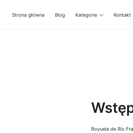
Przejdź
do
Strona główna
Blog
Kategorie
Kontakt
treści
Wstę
Royuela de Río Fr