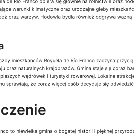
a de Río Franco opiera się głównie na rolnictwie oraz hod
ające warunki klimatyczne oraz urodzajne gleby mieszkańc
bóż oraz warzyw. Hodowla bydła również odgrywa ważną 
a
liczby mieszkańców Royuela de Río Franco zaczyna przyci
ju oraz naturalnych krajobrazów. Gmina staje się coraz ba
pieszych wędrówek i turystyki rowerowej. Lokalne atrakcj
onu sprawiają, że coraz więcej osób decyduje się odwiedzić
czenie
nco to niewielka gmina o bogatej historii i pięknej przyrodz