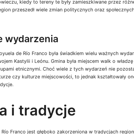
owieczu, kiedy to tereny te były zamieszkiwane przez różn
egion przeszedł wiele zmian politycznych oraz społecznych
e wydarzenia
yuela de Río Franco była świadkiem wielu ważnych wydar
ojem Kastylii i Leónu. Gmina była miejscem walk o władzę
upami etnicznymi. Choć wiele z tych wydarzeń nie pozost
turze czy kulturze miejscowości, to jednak kształtowały o
adycje.
a i tradycje
 Río Franco jest głęboko zakorzeniona w tradycjach regionu