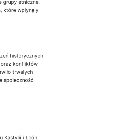
e grupy etniczne.
, które wpłynęły
zeń historycznych
 oraz konfliktów
awiło trwałych
ne społeczność
 Kastylii i León.