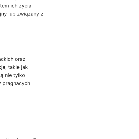
tem ich życia
jny lub związany z
ackich oraz
e, takie jak
ą nie tylko
ów pragnących