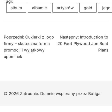
Tagi:
album
albumie
artystów
gold
jego
Nawigacja
Poprzedni:
Cukierki z logo
Następny:
Introduction to
wpisu
firmy – skuteczna forma
20 Foot Plywood Jon Boat
promocji i wyjątkowy
Plans
upominek
© 2026 Zatrudnie. Dumnie wspierany przez
Botiga