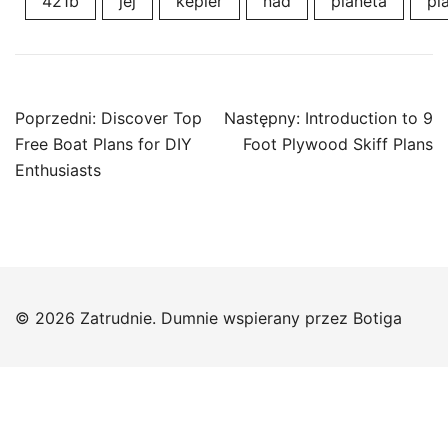
421b
jej
kepler
nad
planeta
pl
Nawigacja
Poprzedni:
Discover Top
Następny:
Introduction to 9
wpisu
Free Boat Plans for DIY
Foot Plywood Skiff Plans
Enthusiasts
© 2026 Zatrudnie. Dumnie wspierany przez
Botiga