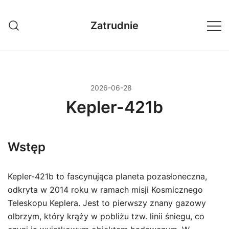
Przejdź
do
Zatrudnie
treści
2026-06-28
Kepler-421b
Wstęp
Kepler-421b to fascynująca planeta pozasłoneczna,
odkryta w 2014 roku w ramach misji Kosmicznego
Teleskopu Keplera. Jest to pierwszy znany gazowy
olbrzym, który krąży w pobliżu tzw. linii śniegu, co