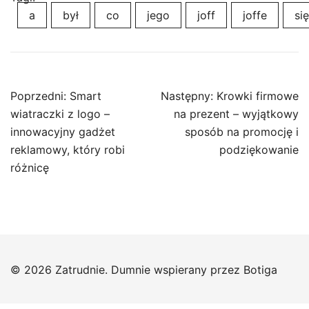
a
był
co
jego
joff
joffe
się
Nawigacja
Poprzedni:
Smart
Następny:
Krowki firmowe
wpisu
wiatraczki z logo –
na prezent – wyjątkowy
innowacyjny gadżet
sposób na promocję i
reklamowy, który robi
podziękowanie
różnicę
© 2026 Zatrudnie. Dumnie wspierany przez
Botiga