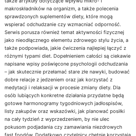
także artykuły dotyczące wpływu mikro- i
makroskładników na organizm, a także polecenia
sprawdzonych suplementów diety, które mogą
wspierać odchudzanie czy wzmacniać odporność.
Serwis porusza również temat aktywności fizycznej
jako nieodłącznego elementu zdrowego stylu życia, a
także podpowiada, jakie ćwiczenia najlepiej łączyć z
różnymi typami diet. Dopełnieniem całości są ciekawie
napisane wpisy poświęcone psychologii odchudzania
– jak skutecznie przełamać stare złe nawyki, budować
dobre relacje z jedzeniem oraz jak korzystać z
medytacji i relaksacji w procesie zmiany diety. Dla
osób lubiących konkretne działania przydatne będą
gotowe harmonogramy tygodniowych jadłospisów,
listy zakupów oraz wskazówki, jak planować posiłki
na cały tydzień z wyprzedzeniem, by nie ulec
pokusom podjadania czy zamawiania niezdrowych
fast foodów. Dodatkowo czytelnicy chętnie korzystają