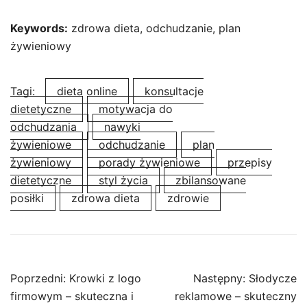
Keywords:
zdrowa dieta, odchudzanie, plan
żywieniowy
Tagi:
dieta online
konsultacje
dietetyczne
motywacja do
odchudzania
nawyki
żywieniowe
odchudzanie
plan
żywieniowy
porady żywieniowe
przepisy
dietetyczne
styl życia
zbilansowane
posiłki
zdrowa dieta
zdrowie
Nawigacja
Poprzedni:
Krowki z logo
Następny:
Słodycze
wpisu
firmowym – skuteczna i
reklamowe – skuteczny