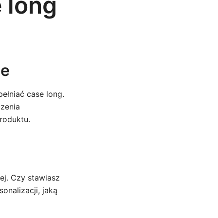
 long
ie
pełniać case long.
czenia
roduktu.
ej. Czy stawiasz
nalizacji, jaką