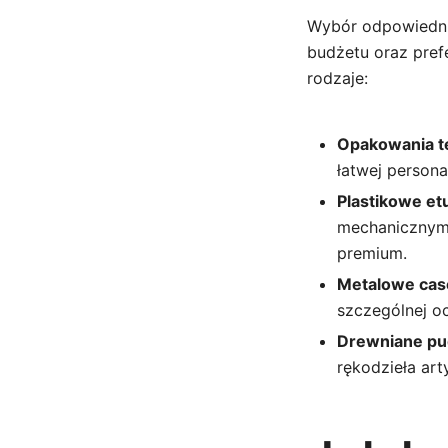
Wybór odpowiedni
budżetu oraz pref
rodzaje:
Opakowania t
łatwej personal
Plastikowe etu
mechanicznymi
premium.
Metalowe case
szczególnej o
Drewniane pu
rękodzieła art