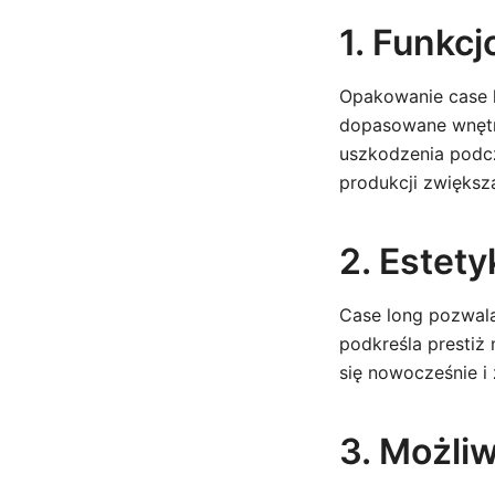
1. Funkc
Opakowanie case 
dopasowane wnętrz
uszkodzenia podcz
produkcji zwiększ
2. Estety
Case long pozwala
podkreśla prestiż 
się nowocześnie i
3. Możliw