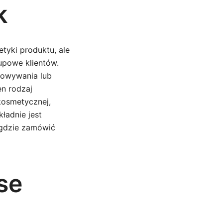
k
tyki produktu, ale
upowe klientów.
howywania lub
en rodzaj
kosmetycznej,
ładnie jest
 gdzie zamówić
se