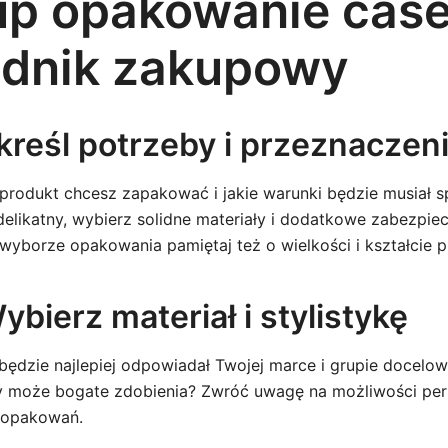
up opakowanie case
adnik zakupowy
kreśl potrzeby i przeznaczen
 produkt chcesz zapakować i jakie warunki będzie musiał s
 delikatny, wybierz solidne materiały i dodatkowe zabezpie
wyborze opakowania pamiętaj też o wielkości i kształcie p
ybierz materiał i stylistykę
 będzie najlepiej odpowiadał Twojej marce i grupie docelow
y może bogate zdobienia? Zwróć uwagę na możliwości perso
t opakowań.