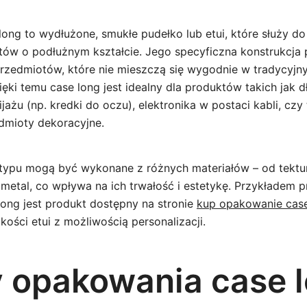
ong to wydłużone, smukłe pudełko lub etui, które służy d
tów o podłużnym kształcie. Jego specyficzna konstrukcja 
rzedmiotów, które nie mieszczą się wygodnie w tradycyjn
ki temu case long jest idealny dla produktów takich jak d
ażu (np. kredki do oczu), elektronika w postaci kabli, czy 
mioty dekoracyjne.
ypu mogą być wykonane z różnych materiałów – od tektury
metal, co wpływa na ich trwałość i estetykę. Przykładem p
ong jest produkt dostępny na stronie
kup opakowanie case
akości etui z możliwością personalizacji.
y opakowania case 