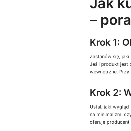
Jak k
– por
Krok 1: O
Zastanów się, jaki
Jeśli produkt jest
wewnętrzne. Przy 
Krok 2: W
Ustal, jaki wygląd
na minimalizm, cz
oferuje producen