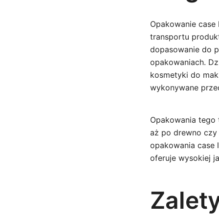
Opakowanie case l
transportu produk
dopasowanie do p
opakowaniach. Dzię
kosmetyki do makij
wykonywane przed
Opakowania tego t
aż po drewno czy 
opakowania case l
oferuje wysokiej j
Zalet