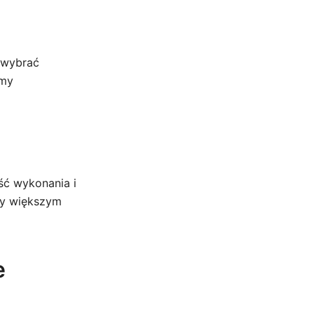
 wybrać
rmy
ść wykonania i
zy większym
e