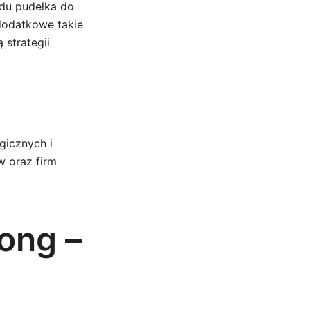
ądu pudełka do
dodatkowe takie
 strategii
gicznych i
w oraz firm
ong –