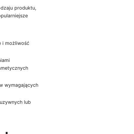
dzaju produktu,
pularniejsze
ę i możliwość
niami
osmetycznych
ów wymagających
luzywnych lub