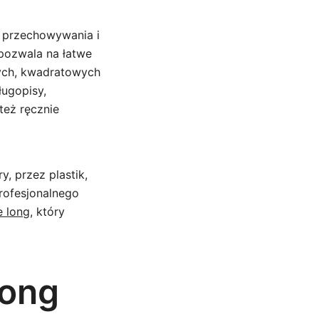
o przechowywania i
pozwala na łatwe
ych, kwadratowych
ługopisy,
też ręcznie
, przez plastik,
rofesjonalnego
 long
, który
long