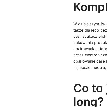
Kompl
W dzisiejszym świ
także dla jego be
Jeśli szukasz efe
pakowania produk
opakowania zdoby
przez elektronicz
opakowanie case l
najlepsze modele
Co to
long?