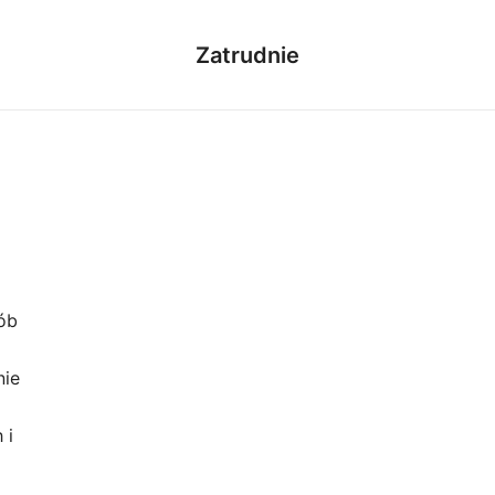
Zatrudnie
ób
nie
 i