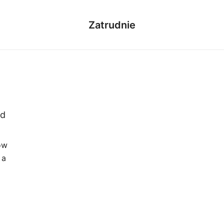
Zatrudnie
od
ow
 a